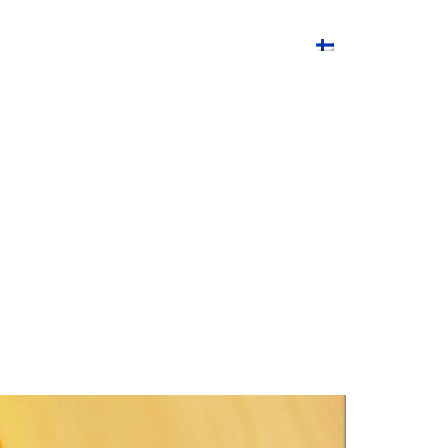
innät
Referenssit
Yhteystiedot
Suomi