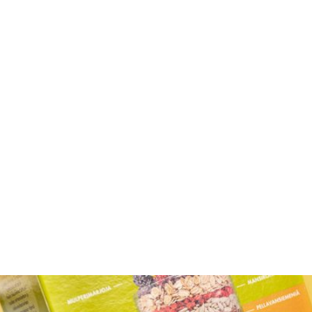
Etusivu
Pakkaustutkimus
Pakkausmerk