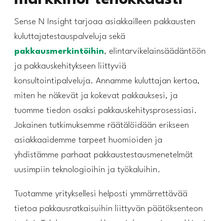
Sense N Insight tarjoaa asiakkailleen pakkausten
kuluttajatestauspalveluja sekä
pakkausmerkintöihin
, elintarvikelainsäädäntöön
ja pakkauskehitykseen liittyviä
konsultointipalveluja. Annamme kuluttajan kertoa,
miten he näkevät ja kokevat pakkauksesi, ja
tuomme tiedon osaksi pakkauskehitysprosessiasi.
Jokainen tutkimuksemme räätälöidään erikseen
asiakkaaidemme tarpeet huomioiden ja
yhdistämme parhaat pakkaustestausmenetelmät
uusimpiin teknologioihin ja työkaluihin.
Tuotamme yrityksellesi helposti ymmärrettävää
tietoa pakkausratkaisuihin liittyvän päätöksenteon